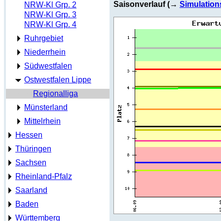
Saisonverlauf (→
Simulation
NRW-Kl Grp. 2
NRW-Kl Grp. 3
NRW-Kl Grp. 4
Ruhrgebiet
Niederrhein
Südwestfalen
Ostwestfalen Lippe
Regionalliga
Münsterland
Mittelrhein
Hessen
Thüringen
Sachsen
Rheinland-Pfalz
Saarland
Baden
Württemberg