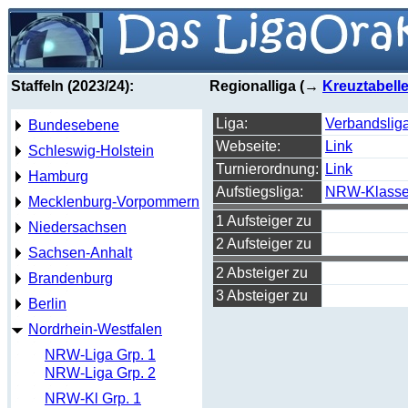
Staffeln (2023/24):
Regionalliga (→
Kreuztabell
Liga:
Verbandsliga
Bundesebene
Webseite:
Link
Schleswig-Holstein
Turnierordnung:
Link
Hamburg
Aufstiegsliga:
NRW-Klass
Mecklenburg-Vorpommern
1 Aufsteiger zu
Niedersachsen
2 Aufsteiger zu
Sachsen-Anhalt
2 Absteiger zu
Brandenburg
3 Absteiger zu
Berlin
Nordrhein-Westfalen
NRW-Liga Grp. 1
NRW-Liga Grp. 2
NRW-Kl Grp. 1