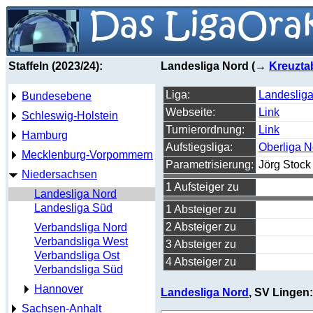
Staffeln (2023/24):
Landesliga Nord (→
Kreuzta
Liga:
Landeslig
Bundesebene
Webseite:
Link
Schleswig-Holstein
Turnierordnung:
Link
Hamburg
Aufstiegsliga:
Oberliga 
Mecklenburg-Vorpommern
Parametrisierung:
Jörg Stock
Niedersachsen
1 Aufsteiger zu
Landesliga Nord
Landesliga Süd
1 Absteiger zu
2 Absteiger zu
Verbandsliga Nord
Verbandsliga West
3 Absteiger zu
Verbandsliga Ost
4 Absteiger zu
Verbandsliga Süd
Hannover
Landesliga Nord
, SV Lingen:
Sachsen-Anhalt